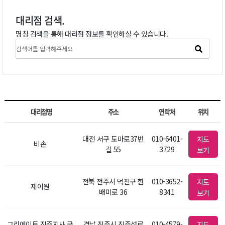
대리점 검색.
명칭 검색을 통해 대리점 정보를 확인하실 수 있습니다.
대리점명
주소
연락처
위치
대전 서구 도마로37번
010-6401-
지도
비손
길 55
3729
보기
전북 전주시 덕진구 한
010-3652-
지도
제이원
배미로 36
8341
보기
그리에이트 진주지사 국
경남 진주시 진주성로
010-4579-
지도