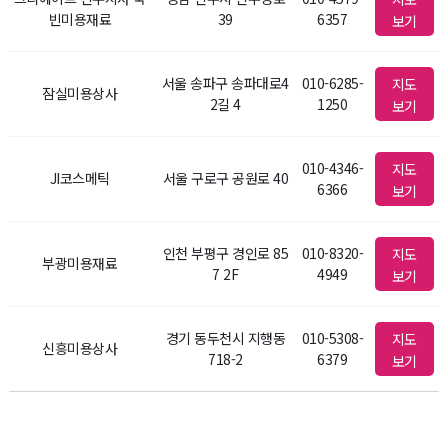
빈미용재료
39
6357
보기
서울 송파구 송파대로4
010-6285-
지도
잠실미용상사
2길 4
1250
보기
010-4346-
지도
JI코스메틱
서울 구로구 공원로 40
6366
보기
인천 부평구 경인로 85
010-8320-
지도
부광미용재료
7 2F
4949
보기
경기 동두천시 지행동
010-5308-
지도
신흥미용상사
718-2
6379
보기