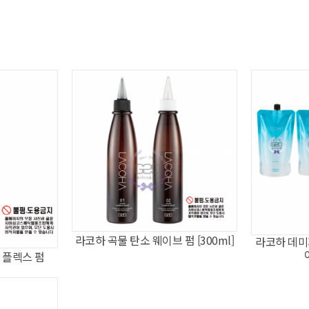
라코하 곡물 탄소 웨이브 펌 [300ml]
라코하 데미
지 플렉스 펌