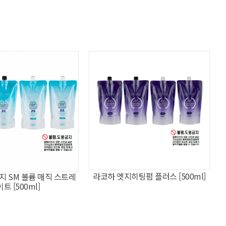
라코하 엣지히팅펌 플러스 [500ml]
지 SM 볼륨 매직 스트레
이트 [500ml]