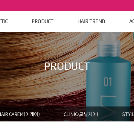
메뉴
TIC
PRODUCT
HAIR TREND
A
PRODUCT
HAIR CARE(헤어케어)
CLINIC(모발케어)
STYI