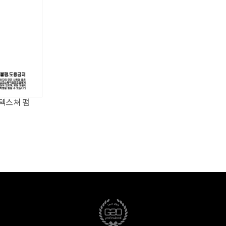
텍스쳐 펌