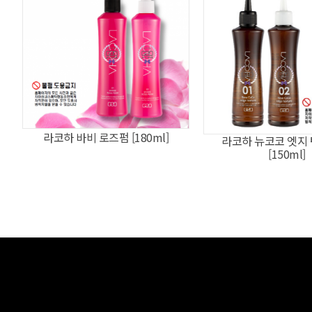
라코하 바비 로즈펌 [180ml]
라코하 뉴코코 엣지 
[150ml]