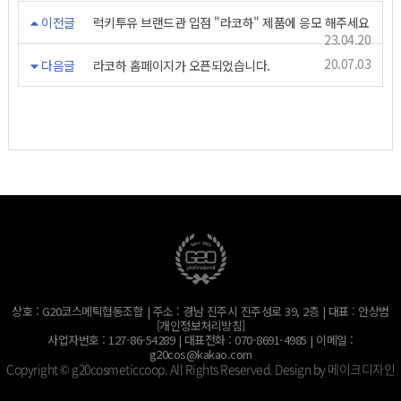
이전글
럭키투유 브랜드관 입점 "라코하" 제품에 응모 해주세요
23.04.20
20.07.03
다음글
라코하 홈페이지가 오픈되었습니다.
상호 : G20코스메틱협동조합 | 주소 : 경남 진주시 진주성로 39, 2층 | 대표 : 안상범
[개인정보처리방침]
사업자번호 : 127-86-54289 | 대표전화 : 070-8691-4985 | 이메일 :
g20cos@kakao.com
Copyright © g20cosmeticcoop. All Rights Reserved. Design by
메이크디자인