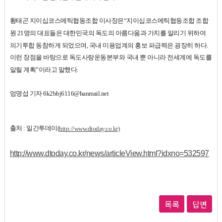
황태곤 지이십코스메틱협동조합 이사장은“지이십코스메틱협동조합 조합
원 21명의 대표들은 대한민국의 독도의 아름다움과 가치를 알리기 위하여
의기투합 동참하게 되었으며, 국내 미용업계의 홍보 파급력은 굉장히 하다.
이런 장점을 바탕으로 독도사랑운동본부와 국내 뿐 아니라 전세계에 독도를
알릴 계획”이라고 말했다.
엄명섭 기자 6k2bbj6116@hanmail.net
출처 : 일간투데이(
http://www.dtoday.co.kr)
http://www.dtoday.co.kr/news/articleView.html?idxno=532597
목록
답변