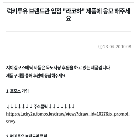
럭키투유 브랜드관 입점 "라코하" 제품에 응모 해주세
요
23-04-20 10:08
​지이십코스메틱 제품은 독도사랑 후원을 하고 있는 제품입니다
제품 구매를 통해 후원에 동참해주세요
1. 포모스 가입
↓
↓
↓
↓
↓
↓ 주소클릭
↓
↓
↓
↓
↓
↓
↓
↓
https://lucky2u.fomos.kr/draw/view/?draw_id=1027&is_promoti
on=y
2. 럭키투유 브랜드관 클릭