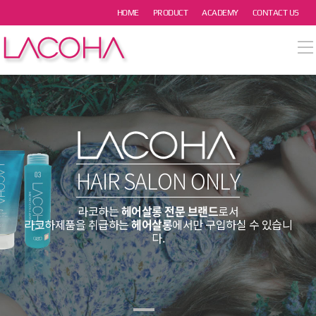
본문 바로가기
HOME
PRODUCT
ACADEMY
CONTACT US
열기
열기
열기
열기
HAIR SALON ONLY
열기
라코하는
헤어살롱 전문 브랜드
로서
라코하제품을 취급하는
헤어살롱
에서만 구입하실 수 있습니
다.