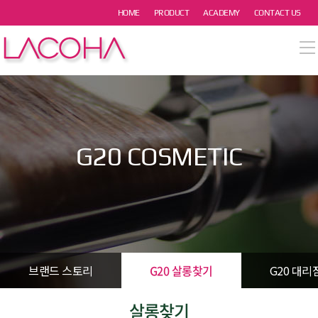
본문 바로가기
HOME
PRODUCT
ACADEMY
CONTACT US
열기
열기
열기
G20 COSMETIC
열기
열기
브랜드 스토리
G20 살롱찾기
G20 대리
살롱찾기