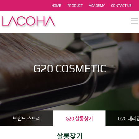
본문 바로가기
HOME
PRODUCT
ACADEMY
CONTACT US
열기
열기
열기
G20 COSMETIC
열기
열기
브랜드 스토리
G20 살롱찾기
G20 대리
살롱찾기