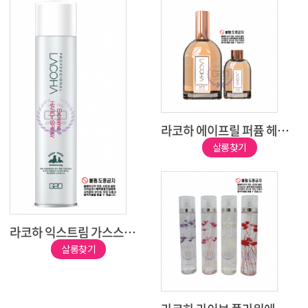
라코하 에이프릴 퍼퓸 헤어 오일
살롱찾기
라코하 익스트림 가스스프레이
살롱찾기