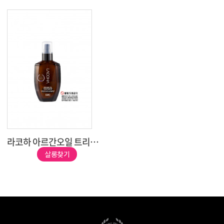
라코하 아르간오일 트리트먼트 110ml
살롱찾기