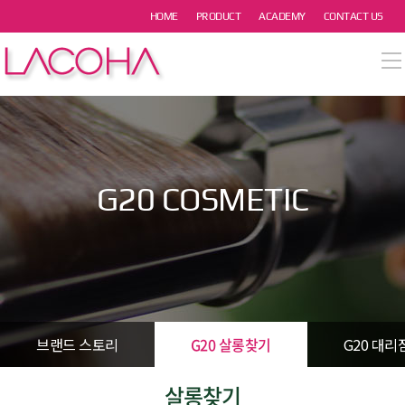
본문 바로가기
HOME
PRODUCT
ACADEMY
CONTACT US
열기
열기
열기
G20 COSMETIC
열기
열기
브랜드 스토리
G20 살롱찾기
G20 대리
살롱찾기