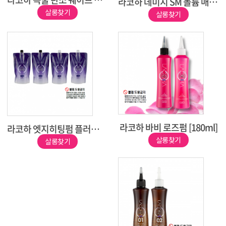
라코하 데미지 SM 볼륨 매직 스트레이트 [500ml]
살롱찾기
살롱찾기
라코하 바비 로즈펌 [180ml]
라코하 엣지히팅펌 플러스 [500ml]
살롱찾기
살롱찾기