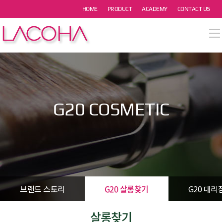
본문 바로가기
HOME
PRODUCT
ACADEMY
CONTACT US
열기
열기
열기
G20 COSMETIC
열기
열기
브랜드 스토리
G20 살롱찾기
G20 대리
살롱찾기