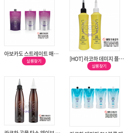
아보카도 스트레이트 매직 시스템
[HOT] 라코하 데미지 플렉스 펌
살롱찾기
살롱찾기
라코하 곡물 탄소 웨이브 펌 [300ml]